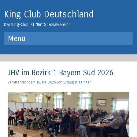
King Club Deutschland
Der King-Club ist “Ihr” Spezialverein!
Menü
Springe zum Inhalt
JHV im Bezirk 1 Bayern Süd 2026
Veröffentlicht am
18. Mai 2026
von
Ludwig Wiesinger