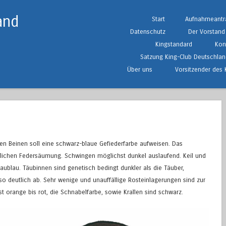
and
Springe zum Inhalt
Start
Aufnahmeantr
Menü
Datenschutz
Der Vorstand
Kingstandard
Kon
Satzung King-Club Deutschlan
Über uns
Vorsitzender des 
den Beinen soll eine schwarz-blaue Gefiederfarbe aufweisen. Das
eutlichen Federsäumung. Schwingen möglichst dunkel auslaufend. Keil und
aublau. Täubinnen sind genetisch bedingt dunkler als die Täuber,
o deutlich ab. Sehr wenige und unauffällige Rosteinlagerungen sind zur
st orange bis rot, die Schnabelfarbe, sowie Krallen sind schwarz.