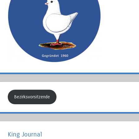
Bezirksvorsitzende
King Journal