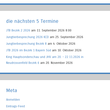
die nächsten 5 Termine
JTB Bezirk 2 2026
am 11. September 2026 8:00
Jungtierbesprechung 2026 KCD
am 25. September 2026
Jungtierbesprechung Bezirk 8
am 4. Oktober 2026
JTB 2026 im Bezirk 1 Bayern Süd
am 10. Oktober 2026
King Hauptsonderschau und JHV am 20. – 22.11.2026 in
Neudrossenfeld Bezirk 6
am 20. November 2026
Meta
Anmelden
Eintrags-Feed