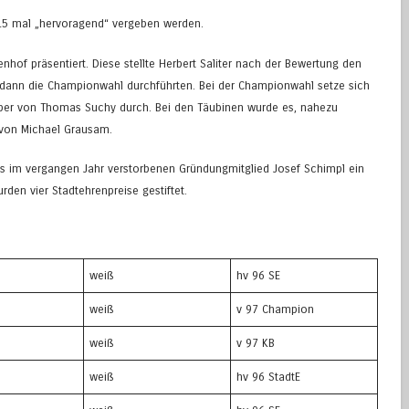
 15 mal „hervoragend“ vergeben werden.
nhof präsentiert. Diese stellte Herbert Saliter nach der Bewertung den
dann die Championwahl durchführten. Bei der Championwahl setze sich
uber von Thomas Suchy durch. Bei den Täubinen wurde es, nahezu
 von Michael Grausam.
es im vergangen Jahr verstorbenen Gründungmitglied Josef Schimpl ein
den vier Stadtehrenpreise gestiftet.
weiß
hv 96 SE
weiß
v 97 Champion
weiß
v 97 KB
weiß
hv 96 StadtE