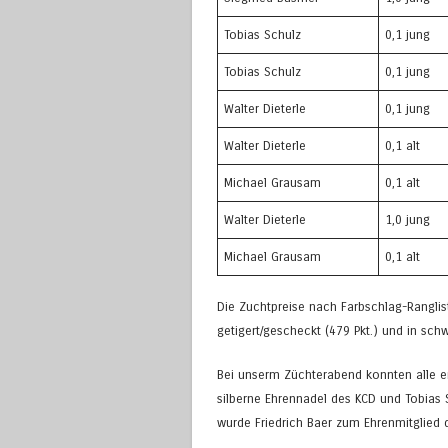
Tobias Schulz
0,1 jung
Tobias Schulz
0,1 jung
Walter Dieterle
0,1 jung
Walter Dieterle
0,1 alt
Michael Grausam
0,1 alt
Walter Dieterle
1,0 jung
Michael Grausam
0,1 alt
Die Zuchtpreise nach Farbschlag-Ranglis
getigert/gescheckt (479 Pkt.) und in sch
Bei unserm Züchterabend konnten alle 
silberne Ehrennadel des KCD und Tobias S
wurde Friedrich Baer zum Ehrenmitglied 