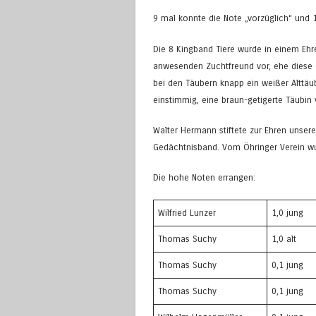
9 mal konnte die Note „vorzüglich“ und
Die 8 Kingband Tiere wurde in einem Ehre
anwesenden Zuchtfreund vor, ehe diese 
bei den Täubern knapp ein weißer Alttä
einstimmig, eine braun-getigerte Täubin
Walter Hermann stiftete zur Ehren unser
Gedächtnisband. Vom Öhringer Verein wur
Die hohe Noten errangen:
Wilfried Lunzer
1,0 jung
Thomas Suchy
1,0 alt
Thomas Suchy
0,1 jung
Thomas Suchy
0,1 jung