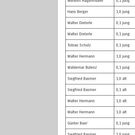
Wilhelm Hagenmüller
0,1 jung
Hans Berger
1,0 jung
Walter Dieterle
0,1 jung
Walter Dieterle
0,1 jung
Tobias Schulz
0,1 jung
Walter Hermann
1,0 jung
Waldemar Bulenz
0,1 jung
Siegfried Basmer
1,0 alt
Siegfried Basmer
0,1 alt
Walter Hermann
1,0 alt
Walter Hermann
1,0 alt
Günter Baer
0,1 jung
Siegfried Basmer
1,0 jung