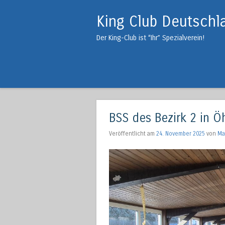
King Club Deutschl
Der King-Club ist “Ihr” Spezialverein!
BSS des Bezirk 2 in Ö
Veröffentlicht am
24. November 2025
von
Ma