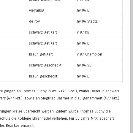
vielfarbig
hv 96 E
de roy
hv 96 StadtE
schwarz-getigert
v 97 KB
schwarz-getigert
hv 96 E
braun-getigert
v 97 Champion
schwarz-gescheckt
hv 96 SE
braun-gescheckt
hv 96 E
te gingen an Thomas Suchy in weiß (480 Pkt.), Walter Dieter in schwarz-
warz (477 Pkt.), sowie an Siegfried Basmer in blau-gehämmert (477 Pkt.).
erungen Preise überreicht werden. Zudem wurde Thomas Suchy die
chulz die goldene Ehrennadel verliehen. Für 55 Jahre Mitgliedschaft
des Bezirkes ernannt.