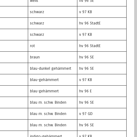
weiß
hv 96 SE
schwarz
v 97 KB
schwarz
hv 96 StadtE
schwarz
v 97 KB
rot
hv 96 StadtE
braun
hv 96 SE
blau-dunkel gehämmert
hv 96 SE
blau-gehämmert
v 97 KB
blau-gehämmert
hv 96 E
blau m. schw. Binden
hv 96 SE
blau m. schw. Binden
v 97 GD
blau m. schw. Binden
hv 96 SE
indigo-gehämmert
v 97 KB